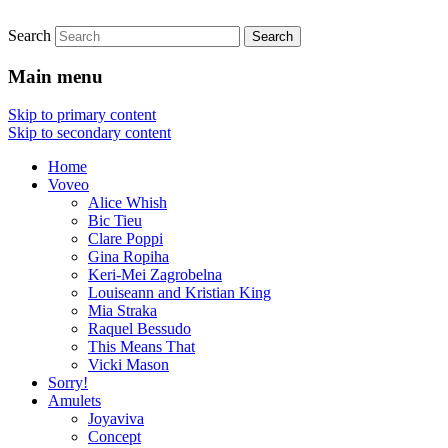
Search
Live Jewellery
Joyaviva
Main menu
Skip to primary content
Skip to secondary content
Home
Voveo
Alice Whish
Bic Tieu
Clare Poppi
Gina Ropiha
Keri-Mei Zagrobelna
Louiseann and Kristian King
Mia Straka
Raquel Bessudo
This Means That
Vicki Mason
Sorry!
Amulets
Joyaviva
Concept