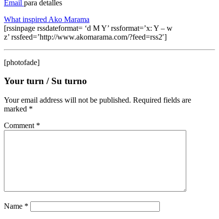
Email
para detalles
What inspired Ako Marama
[rssinpage rssdateformat= ‘d M Y’ rssformat=’x: Y – w
z’ rssfeed=’http://www.akomarama.com/?feed=rss2′]
[photofade]
Your turn / Su turno
Your email address will not be published.
Required fields are
marked
*
Comment
*
Name
*