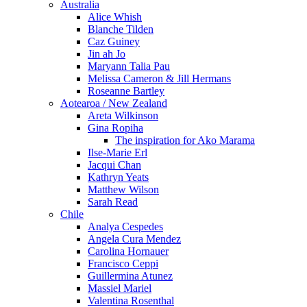
Australia
Alice Whish
Blanche Tilden
Caz Guiney
Jin ah Jo
Maryann Talia Pau
Melissa Cameron & Jill Hermans
Roseanne Bartley
Aotearoa / New Zealand
Areta Wilkinson
Gina Ropiha
The inspiration for Ako Marama
Ilse-Marie Erl
Jacqui Chan
Kathryn Yeats
Matthew Wilson
Sarah Read
Chile
Analya Cespedes
Angela Cura Mendez
Carolina Hornauer
Francisco Ceppi
Guillermina Atunez
Massiel Mariel
Valentina Rosenthal