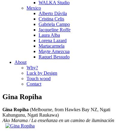
WALKA Studio
Mexico
Alberto Dávila
Cristina Celis
Gabriela Campo
Jacqueline Roffe
Laura Alba
Lorena Lazard
Martacarmela
Mayte Amezcua
Raquel Bessudo
About
Why?
Luck by Design
Touch wood
Contact
Gina Ropiha
Gina Ropiha
(Melbourne, from Hawkes Bay NZ, Ngati
Kahungunu, Ngati Raukawa)
Ako Marama / La enseñanza en un camino de iluminación