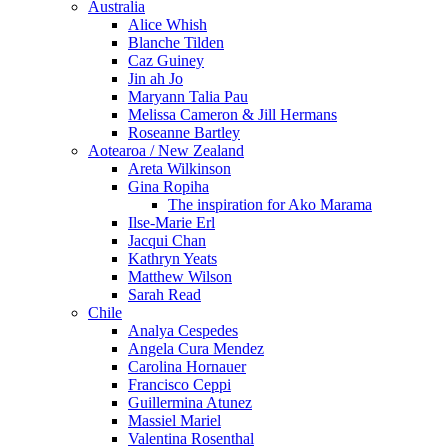
Australia
Alice Whish
Blanche Tilden
Caz Guiney
Jin ah Jo
Maryann Talia Pau
Melissa Cameron & Jill Hermans
Roseanne Bartley
Aotearoa / New Zealand
Areta Wilkinson
Gina Ropiha
The inspiration for Ako Marama
Ilse-Marie Erl
Jacqui Chan
Kathryn Yeats
Matthew Wilson
Sarah Read
Chile
Analya Cespedes
Angela Cura Mendez
Carolina Hornauer
Francisco Ceppi
Guillermina Atunez
Massiel Mariel
Valentina Rosenthal