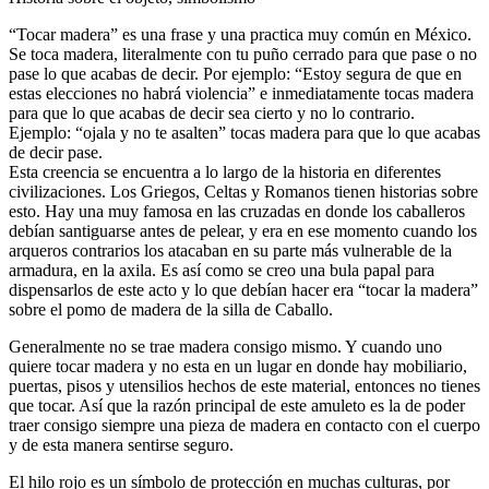
“Tocar madera” es una frase y una practica muy común en México.
Se toca madera, literalmente con tu puño cerrado para que pase o no
pase lo que acabas de decir. Por ejemplo: “Estoy segura de que en
estas elecciones no habrá violencia” e inmediatamente tocas madera
para que lo que acabas de decir sea cierto y no lo contrario.
Ejemplo: “ojala y no te asalten” tocas madera para que lo que acabas
de decir pase.
Esta creencia se encuentra a lo largo de la historia en diferentes
civilizaciones. Los Griegos, Celtas y Romanos tienen historias sobre
esto. Hay una muy famosa en las cruzadas en donde los caballeros
debían santiguarse antes de pelear, y era en ese momento cuando los
arqueros contrarios los atacaban en su parte más vulnerable de la
armadura, en la axila. Es así como se creo una bula papal para
dispensarlos de este acto y lo que debían hacer era “tocar la madera”
sobre el pomo de madera de la silla de Caballo.
Generalmente no se trae madera consigo mismo. Y cuando uno
quiere tocar madera y no esta en un lugar en donde hay mobiliario,
puertas, pisos y utensilios hechos de este material, entonces no tienes
que tocar. Así que la razón principal de este amuleto es la de poder
traer consigo siempre una pieza de madera en contacto con el cuerpo
y de esta manera sentirse seguro.
El hilo rojo es un símbolo de protección en muchas culturas, por