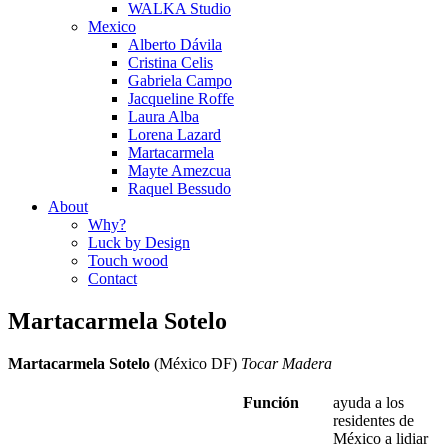
WALKA Studio
Mexico
Alberto Dávila
Cristina Celis
Gabriela Campo
Jacqueline Roffe
Laura Alba
Lorena Lazard
Martacarmela
Mayte Amezcua
Raquel Bessudo
About
Why?
Luck by Design
Touch wood
Contact
Martacarmela Sotelo
Martacarmela Sotelo
(México DF)
Tocar Madera
Función
ayuda a los
residentes de
México a lidiar