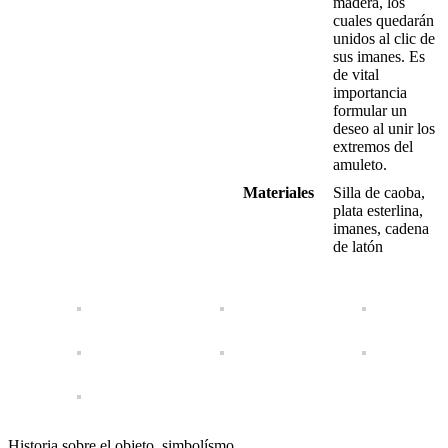
madera, los
cuales quedarán
unidos al clic de
sus imanes. Es
de vital
importancia
formular un
deseo al unir los
extremos del
amuleto.
Materiales
Silla de caoba,
plata esterlina,
imanes, cadena
de latón
Historia sobre el objeto, simbolísmo