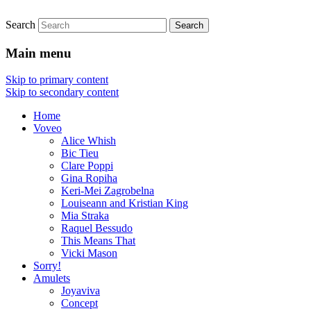
Search
Live Jewellery
Joyaviva
Main menu
Skip to primary content
Skip to secondary content
Home
Voveo
Alice Whish
Bic Tieu
Clare Poppi
Gina Ropiha
Keri-Mei Zagrobelna
Louiseann and Kristian King
Mia Straka
Raquel Bessudo
This Means That
Vicki Mason
Sorry!
Amulets
Joyaviva
Concept